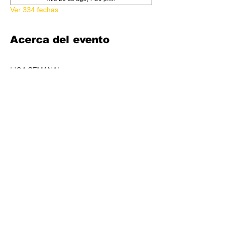
Ver 334 fechas
Acerca del evento
LIGA SEMANAL
6:30 PM
COSTO 150.00
FORMATO: CORE
1 BOOSTER AL POOL DE PREMIOS POR 
JUGADORS, A REPARTIR AL TOP 3 (4-7 
JUGADORES) O AL TOP 5 (8 O + 
JUGADORES)
CADA SEMANA SE REPARTIRÁ MATERIAL 
PROMOCIONAL DE LIGA.