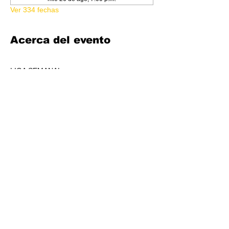
Ver 334 fechas
Acerca del evento
LIGA SEMANAL
6:30 PM
COSTO 150.00
FORMATO: CORE
1 BOOSTER AL POOL DE PREMIOS POR 
JUGADORS, A REPARTIR AL TOP 3 (4-7 
JUGADORES) O AL TOP 5 (8 O + 
JUGADORES)
CADA SEMANA SE REPARTIRÁ MATERIAL 
PROMOCIONAL DE LIGA.