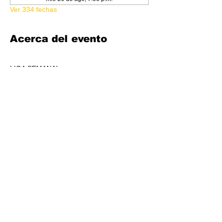
Ver 334 fechas
Acerca del evento
LIGA SEMANAL
6:30 PM
COSTO 150.00
FORMATO: CORE
1 BOOSTER AL POOL DE PREMIOS POR 
JUGADORS, A REPARTIR AL TOP 3 (4-7 
JUGADORES) O AL TOP 5 (8 O + 
JUGADORES)
CADA SEMANA SE REPARTIRÁ MATERIAL 
PROMOCIONAL DE LIGA.