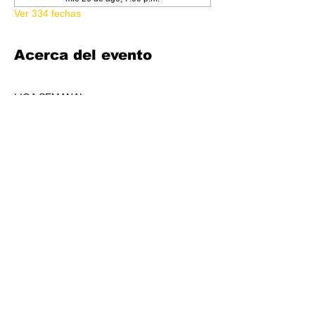
Ver 334 fechas
Acerca del evento
LIGA SEMANAL
6:30 PM
COSTO 150.00
FORMATO: CORE
1 BOOSTER AL POOL DE PREMIOS POR 
JUGADORS, A REPARTIR AL TOP 3 (4-7 
JUGADORES) O AL TOP 5 (8 O + 
JUGADORES)
CADA SEMANA SE REPARTIRÁ MATERIAL 
PROMOCIONAL DE LIGA.