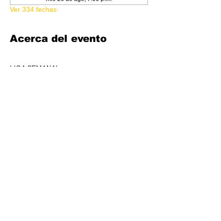
Ver 334 fechas
Acerca del evento
LIGA SEMANAL
6:30 PM
COSTO 150.00
FORMATO: CORE
1 BOOSTER AL POOL DE PREMIOS POR 
JUGADORS, A REPARTIR AL TOP 3 (4-7 
JUGADORES) O AL TOP 5 (8 O + 
JUGADORES)
CADA SEMANA SE REPARTIRÁ MATERIAL 
PROMOCIONAL DE LIGA.