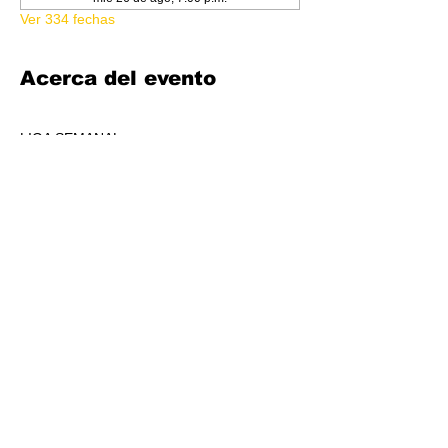
Ver 334 fechas
Acerca del evento
LIGA SEMANAL
6:30 PM
COSTO 150.00
FORMATO: CORE
1 BOOSTER AL POOL DE PREMIOS POR 
JUGADORS, A REPARTIR AL TOP 3 (4-7 
JUGADORES) O AL TOP 5 (8 O + 
JUGADORES)
CADA SEMANA SE REPARTIRÁ MATERIAL 
PROMOCIONAL DE LIGA.