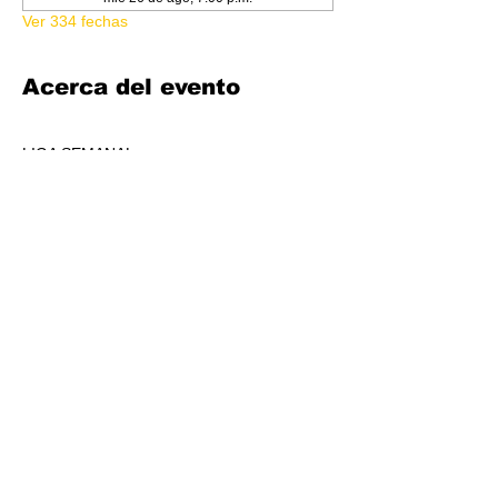
Ver 334 fechas
Acerca del evento
LIGA SEMANAL
6:30 PM
COSTO 150.00
FORMATO: CORE
1 BOOSTER AL POOL DE PREMIOS POR 
JUGADORS, A REPARTIR AL TOP 3 (4-7 
JUGADORES) O AL TOP 5 (8 O + 
JUGADORES)
CADA SEMANA SE REPARTIRÁ MATERIAL 
PROMOCIONAL DE LIGA.