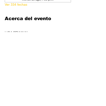
Ver 334 fechas
Acerca del evento
LIGA SEMANAL
6:30 PM
COSTO 150.00
FORMATO: CORE
1 BOOSTER AL POOL DE PREMIOS POR 
JUGADORS, A REPARTIR AL TOP 3 (4-7 
JUGADORES) O AL TOP 5 (8 O + 
JUGADORES)
CADA SEMANA SE REPARTIRÁ MATERIAL 
PROMOCIONAL DE LIGA.