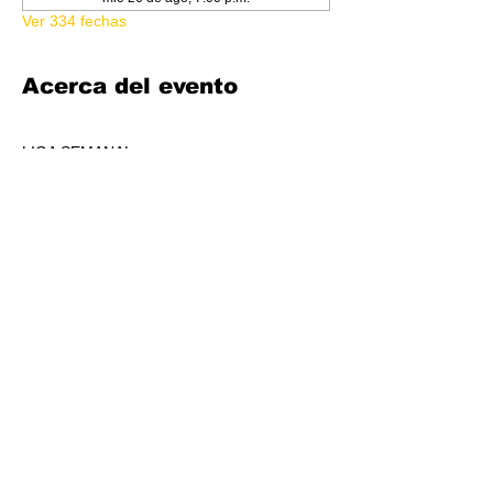
Ver 334 fechas
Acerca del evento
LIGA SEMANAL
6:30 PM
COSTO 150.00
FORMATO: CORE
1 BOOSTER AL POOL DE PREMIOS POR 
JUGADORS, A REPARTIR AL TOP 3 (4-7 
JUGADORES) O AL TOP 5 (8 O + 
JUGADORES)
CADA SEMANA SE REPARTIRÁ MATERIAL 
PROMOCIONAL DE LIGA.