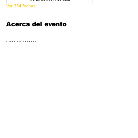
Ver 334 fechas
Acerca del evento
LIGA SEMANAL
6:30 PM
COSTO 150.00
FORMATO: CORE
1 BOOSTER AL POOL DE PREMIOS POR 
JUGADORS, A REPARTIR AL TOP 3 (4-7 
JUGADORES) O AL TOP 5 (8 O + 
JUGADORES)
CADA SEMANA SE REPARTIRÁ MATERIAL 
PROMOCIONAL DE LIGA.