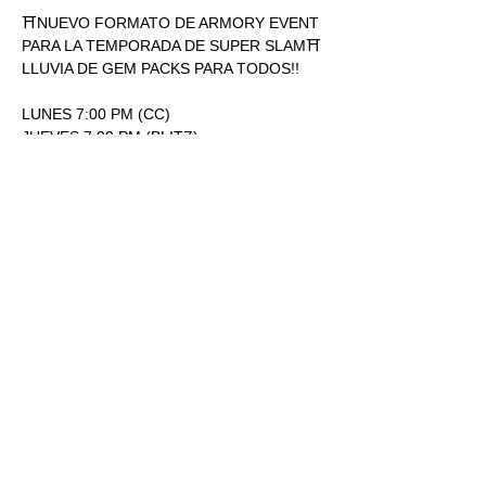
⛩NUEVO FORMATO DE ARMORY EVENT 
PARA LA TEMPORADA DE SUPER SLAM⛩
LLUVIA DE GEM PACKS PARA TODOS!!
LUNES 7:00 PM (CC)
JUEVES 7:00 PM (BLITZ)
ENTRADA: 170.00
1 SOBRE SUPERSLAM POR 
PARTICIPACIÓN.
Mostrar más
RSVP