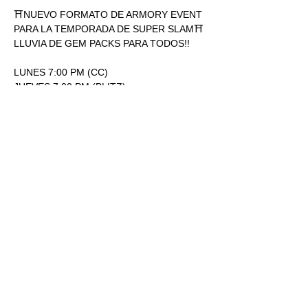
⛩NUEVO FORMATO DE ARMORY EVENT 
PARA LA TEMPORADA DE SUPER SLAM⛩
LLUVIA DE GEM PACKS PARA TODOS!!
LUNES 7:00 PM (CC)
JUEVES 7:00 PM (BLITZ)
ENTRADA: 170.00
1 SOBRE SUPERSLAM POR 
PARTICIPACIÓN.
Mostrar más
RSVP