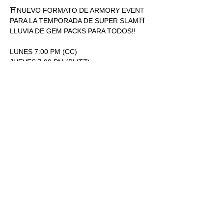
⛩NUEVO FORMATO DE ARMORY EVENT 
PARA LA TEMPORADA DE SUPER SLAM⛩
LLUVIA DE GEM PACKS PARA TODOS!!
LUNES 7:00 PM (CC)
JUEVES 7:00 PM (BLITZ)
ENTRADA: 170.00
1 SOBRE SUPERSLAM POR 
PARTICIPACIÓN.
Mostrar más
RSVP