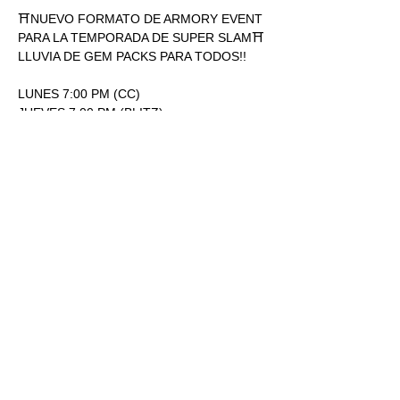
⛩NUEVO FORMATO DE ARMORY EVENT 
PARA LA TEMPORADA DE SUPER SLAM⛩
LLUVIA DE GEM PACKS PARA TODOS!!
LUNES 7:00 PM (CC)
JUEVES 7:00 PM (BLITZ)
ENTRADA: 170.00
1 SOBRE SUPERSLAM POR 
PARTICIPACIÓN.
Mostrar más
RSVP