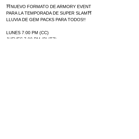
⛩NUEVO FORMATO DE ARMORY EVENT 
PARA LA TEMPORADA DE SUPER SLAM⛩
LLUVIA DE GEM PACKS PARA TODOS!!
LUNES 7:00 PM (CC)
JUEVES 7:00 PM (BLITZ)
ENTRADA: 170.00
1 SOBRE SUPERSLAM POR 
PARTICIPACIÓN.
Mostrar más
RSVP