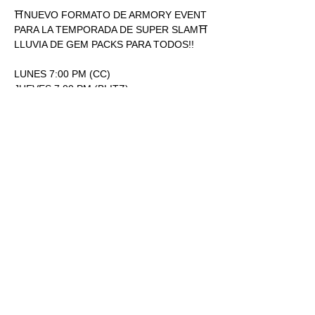
⛩NUEVO FORMATO DE ARMORY EVENT 
PARA LA TEMPORADA DE SUPER SLAM⛩
LLUVIA DE GEM PACKS PARA TODOS!!
LUNES 7:00 PM (CC)
JUEVES 7:00 PM (BLITZ)
ENTRADA: 170.00
1 SOBRE SUPERSLAM POR 
PARTICIPACIÓN.
Mostrar más
RSVP