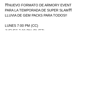
⛩NUEVO FORMATO DE ARMORY EVENT 
PARA LA TEMPORADA DE SUPER SLAM⛩
LLUVIA DE GEM PACKS PARA TODOS!!
LUNES 7:00 PM (CC)
JUEVES 7:00 PM (BLITZ)
ENTRADA: 170.00
1 SOBRE SUPERSLAM POR 
PARTICIPACIÓN.
Mostrar más
RSVP