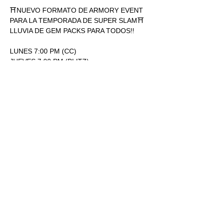
⛩NUEVO FORMATO DE ARMORY EVENT 
PARA LA TEMPORADA DE SUPER SLAM⛩
LLUVIA DE GEM PACKS PARA TODOS!!
LUNES 7:00 PM (CC)
JUEVES 7:00 PM (BLITZ)
ENTRADA: 170.00
1 SOBRE SUPERSLAM POR 
PARTICIPACIÓN.
Mostrar más
RSVP