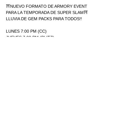
⛩NUEVO FORMATO DE ARMORY EVENT 
PARA LA TEMPORADA DE SUPER SLAM⛩
LLUVIA DE GEM PACKS PARA TODOS!!
LUNES 7:00 PM (CC)
JUEVES 7:00 PM (BLITZ)
ENTRADA: 170.00
1 SOBRE SUPERSLAM POR 
PARTICIPACIÓN.
Mostrar más
RSVP