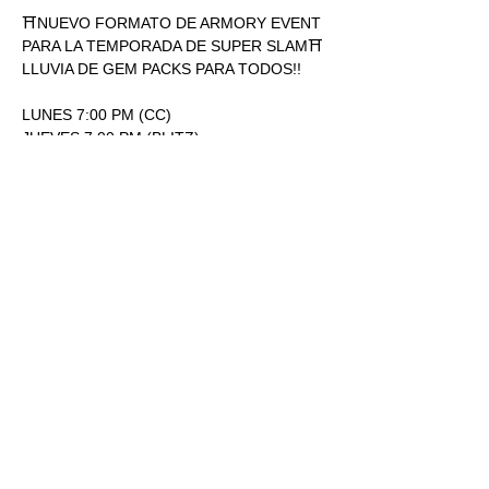
⛩NUEVO FORMATO DE ARMORY EVENT 
PARA LA TEMPORADA DE SUPER SLAM⛩
LLUVIA DE GEM PACKS PARA TODOS!!
LUNES 7:00 PM (CC)
JUEVES 7:00 PM (BLITZ)
ENTRADA: 170.00
1 SOBRE SUPERSLAM POR 
PARTICIPACIÓN.
Mostrar más
RSVP