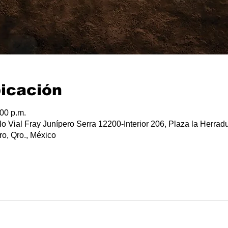
bicación
:00 p.m.
lo Vial Fray Junípero Serra 12200-Interior 206, Plaza la Herradu
o, Qro., México