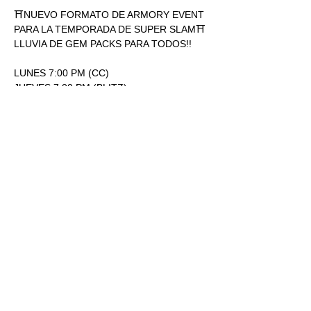
⛩NUEVO FORMATO DE ARMORY EVENT 
PARA LA TEMPORADA DE SUPER SLAM⛩
LLUVIA DE GEM PACKS PARA TODOS!!
LUNES 7:00 PM (CC)
JUEVES 7:00 PM (BLITZ)
ENTRADA: 170.00
1 SOBRE SUPERSLAM POR 
PARTICIPACIÓN.
Mostrar más
RSVP