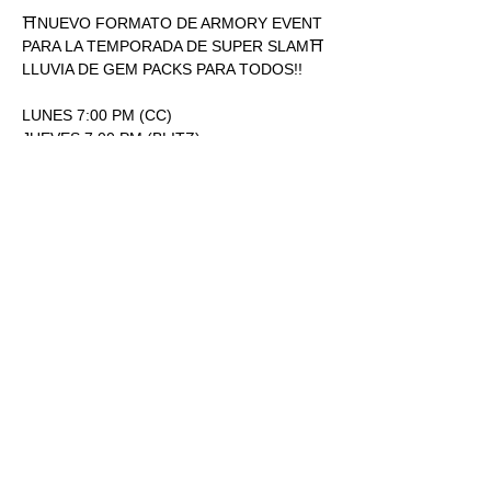
⛩NUEVO FORMATO DE ARMORY EVENT 
PARA LA TEMPORADA DE SUPER SLAM⛩
LLUVIA DE GEM PACKS PARA TODOS!!
LUNES 7:00 PM (CC)
JUEVES 7:00 PM (BLITZ)
ENTRADA: 170.00
1 SOBRE SUPERSLAM POR 
PARTICIPACIÓN.
Mostrar más
RSVP