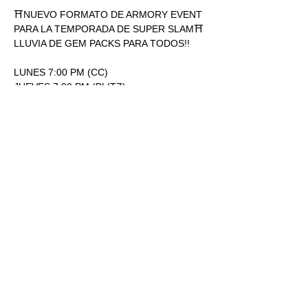
⛩NUEVO FORMATO DE ARMORY EVENT 
PARA LA TEMPORADA DE SUPER SLAM⛩
LLUVIA DE GEM PACKS PARA TODOS!!
LUNES 7:00 PM (CC)
JUEVES 7:00 PM (BLITZ)
ENTRADA: 170.00
1 SOBRE SUPERSLAM POR 
PARTICIPACIÓN.
Mostrar más
RSVP