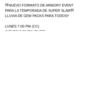
⛩NUEVO FORMATO DE ARMORY EVENT 
PARA LA TEMPORADA DE SUPER SLAM⛩
LLUVIA DE GEM PACKS PARA TODOS!!
LUNES 7:00 PM (CC)
JUEVES 7:00 PM (BLITZ)
ENTRADA: 170.00
1 SOBRE SUPERSLAM POR 
PARTICIPACIÓN.
Mostrar más
RSVP