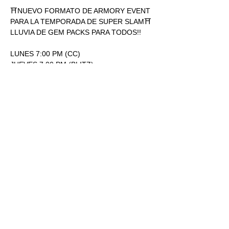
⛩NUEVO FORMATO DE ARMORY EVENT 
PARA LA TEMPORADA DE SUPER SLAM⛩
LLUVIA DE GEM PACKS PARA TODOS!!
LUNES 7:00 PM (CC)
JUEVES 7:00 PM (BLITZ)
ENTRADA: 170.00
1 SOBRE SUPERSLAM POR 
PARTICIPACIÓN.
Mostrar más
RSVP