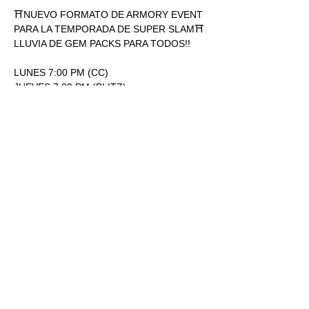
⛩NUEVO FORMATO DE ARMORY EVENT 
PARA LA TEMPORADA DE SUPER SLAM⛩
LLUVIA DE GEM PACKS PARA TODOS!!
LUNES 7:00 PM (CC)
JUEVES 7:00 PM (BLITZ)
ENTRADA: 170.00
1 SOBRE SUPERSLAM POR 
PARTICIPACIÓN.
Mostrar más
RSVP