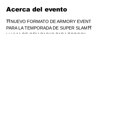
Acerca del evento
⛩NUEVO FORMATO DE ARMORY EVENT 
PARA LA TEMPORADA DE SUPER SLAM⛩
LLUVIA DE GEM PACKS PARA TODOS!!
LUNES 7:00 PM (CC)
JUEVES 7:00 PM (BLITZ)
ENTRADA: 170.00
1 SOBRE SUPERSLAM POR 
PARTICIPACIÓN.
Mostrar más
Compartir este evento